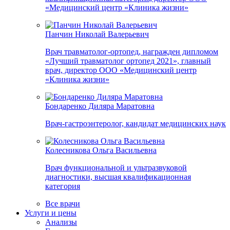
«Медицинский центр «Клиника жизни»
Панчин Николай Валерьевич
Врач травматолог-ортопед, награжден дипломом
«Лучший травматолог ортопед 2021», главный
врач, директор ООО «Медицинский центр
«Клиника жизни»
Бондаренко Диляра Маратовна
Врач-гастроэнтеролог, кандидат медицинских наук
Колесникова Ольга Васильевна
Врач функциональной и ультразвуковой
диагностики, высшая квалификационная
категория
Все врачи
Услуги и цены
Анализы