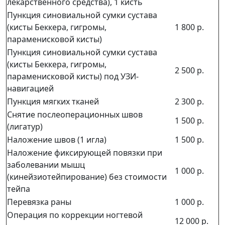
лекарственного средства), 1 кисть
Пункция синовиальной сумки сустава
(кисты Беккера, гигромы,
1 800 р.
параменисковой кисты)
Пункция синовиальной сумки сустава
(кисты Беккера, гигромы,
2 500 р.
параменисковой кисты) под УЗИ-
навигацией
Пункция мягких тканей
2 300 р.
Снятие послеоперационных швов
1 500 р.
(лигатур)
Наложение швов (1 игла)
1 500 р.
Наложение фиксирующей повязки при
заболевании мышц
1 000 р.
(кинейзиотейпирование) без стоимости
тейпа
Перевязка раны
1 000 р.
Операция по коррекции ногтевой
12 000 р.