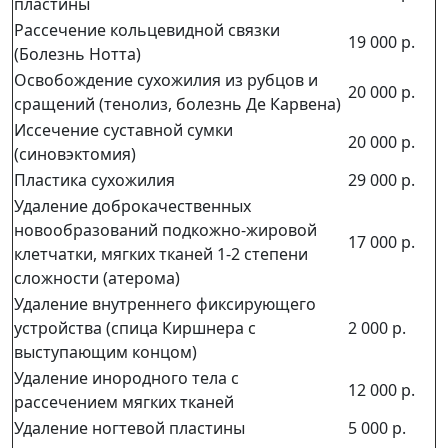
пластины
Рассечение кольцевидной связки
19 000 р.
(Болезнь Нотта)
Освобождение сухожилия из рубцов и
20 000 р.
сращений (тенолиз, болезнь Де Карвена)
Иссечение суставной сумки
20 000 р.
(синовэктомия)
Пластика сухожилия
29 000 р.
Удаление доброкачественных
новообразований подкожно-жировой
17 000 р.
клетчатки, мягких тканей 1-2 степени
сложности (атерома)
Удаление внутреннего фиксирующего
устройства (спица Киршнера с
2 000 р.
выступающим концом)
Удаление инородного тела с
12 000 р.
рассечением мягких тканей
Удаление ногтевой пластины
5 000 р.