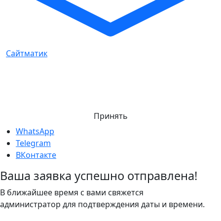
Сайтматик
Мы используем cookie-файлы и обрабатываем данные
для корректной работы сайта и улучшения сервиса.
Нажимая «Принять», вы соглашаетесь с
политикой
конфиденциальности
и использованием cookies.
Принять
WhatsApp
Telegram
ВКонтакте
Ваша заявка успешно отправлена!
В ближайшее время с вами свяжется
администратор для подтверждения даты и времени.