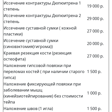
Иссечение контрактуры Дюпюитрена 1
19 000 р.
степень
Иссечение контрактуры Дюпюитрена 2
29 000 р.
степень
Иссечение суставной сумки ( кожной
27 000 р.
пластики)
Иссечение суставной сумки
20 000 р.
(синовэктомия(гигрома))
Краевая резекция кости (резекция
27 000 р.
остеофита)
Наложение гипсовой повязки при
переломах костей ( при наличии старого
1 500 р.
гипса)
Наложение фиксирующей повязки при
заболевании мышц
1 000 р.
(кинейзиотейпирование) без стоимости
тейпа
Наложение швов (1 игла)
1 500 р.