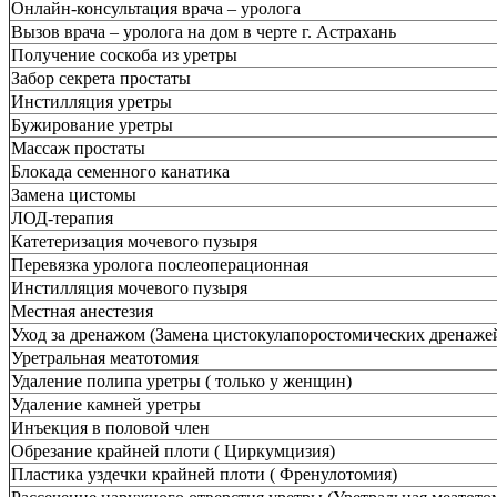
Онлайн-консультация врача – уролога
Вызов врача – уролога на дом в черте г. Астрахань
Получение соскоба из уретры
Забор секрета простаты
Инстилляция уретры
Бужирование уретры
Массаж простаты
Блокада семенного канатика
Замена цистомы
ЛОД-терапия
Катетеризация мочевого пузыря
Перевязка уролога послеоперационная
Инстилляция мочевого пузыря
Местная анестезия
Уход за дренажом (Замена цистокулапоростомических дренаже
Уретральная меатотомия
Удаление полипа уретры ( только у женщин)
Удаление камней уретры
Инъекция в половой член
Обрезание крайней плоти ( Циркумцизия)
Пластика уздечки крайней плоти ( Френулотомия)