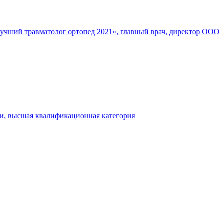
Лучший травматолог ортопед 2021», главный врач, директор О
ки, высшая квалификационная категория