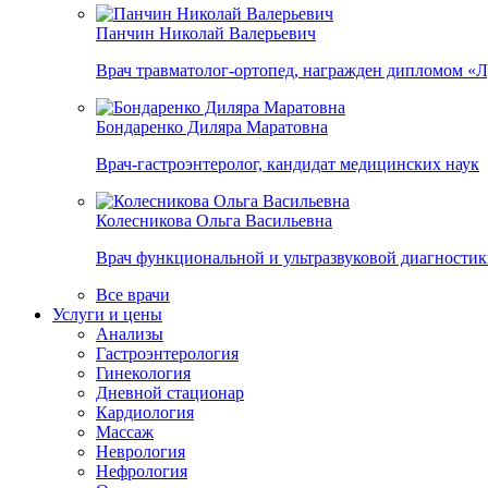
Панчин Николай Валерьевич
Врач травматолог-ортопед, награжден дипломом «
Бондаренко Диляра Маратовна
Врач-гастроэнтеролог, кандидат медицинских наук
Колесникова Ольга Васильевна
Врач функциональной и ультразвуковой диагности
Все врачи
Услуги и цены
Анализы
Гастроэнтерология
Гинекология
Дневной стационар
Кардиология
Массаж
Неврология
Нефрология