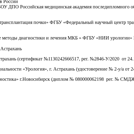
ов России
ОУ ДПО Российская медицинская академия последипломного об
трансплантация почки» ФГБУ «Федеральный научный центр тран
 методы диагностики и лечения МКБ » ФГБУ «НИИ урологии» Ми
. Астрахань
трахань (сертификат №1130242666517, рег. №2846-У/2020 от 24.1
льности «Урология», г. Астрахань (удостоверение № 2-у/а от 24.
агностика» г.Новосибирск (диплом № 080000062198 рег. № СМДЖ